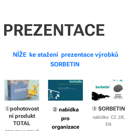
PREZENTACE
NÍŽE ke stažení prezentace výrobků
SORBETIN
①
pohotovost
③
SORBETIN
②
nabídka
ní produkt
nabídka CZ ,DE,
pro
TOTAL
EN
organizace